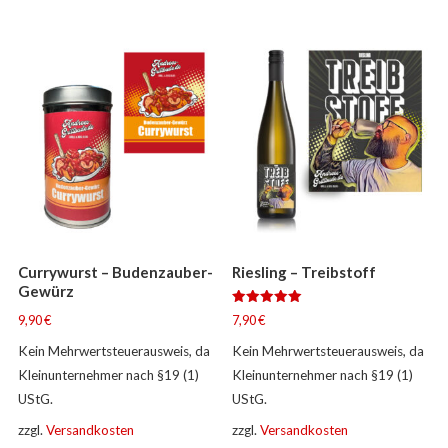
Currywurst – Budenzauber-
Riesling – Treibstoff
Gewürz
Bewertet
9,90
€
7,90
€
mit
5.00
Kein Mehrwertsteuerausweis, da
Kein Mehrwertsteuerausweis, da
von 5
Kleinunternehmer nach §19 (1)
Kleinunternehmer nach §19 (1)
UStG.
UStG.
zzgl.
Versandkosten
zzgl.
Versandkosten